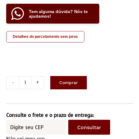
Tem alguma dúvida? Nós te
ajudamos!
Detalhes do parcelamento sem juros
Comprar
Tapete
de
Couro
2,0x2,5M
Consulte o frete e o prazo de entrega:
-
Consultar
Quadriculado
Não sei meu cep