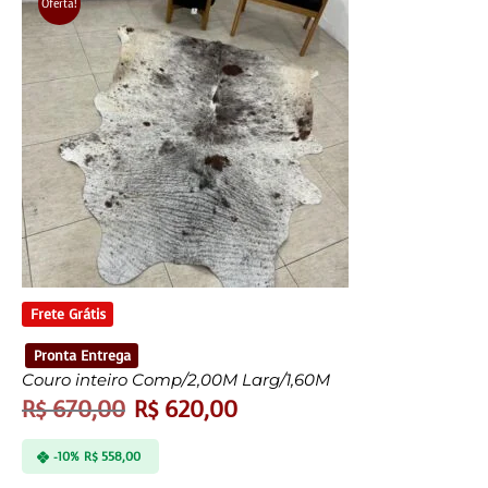
Oferta!
Frete Grátis
Pronta Entrega
Couro inteiro Comp/2,00M Larg/1,60M
R$
670,00
R$
620,00
-10%
R$
558,00