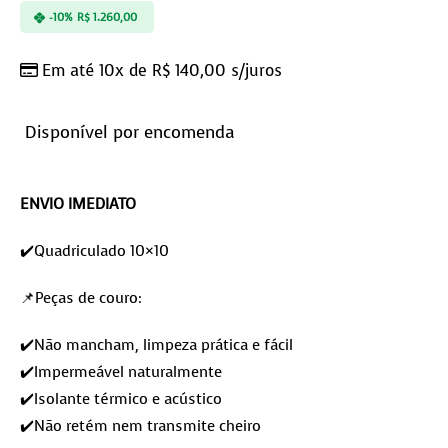
-10%
R$
1.260,00
Em até 10x de
R$
140,00
s/juros
Disponível por encomenda
ENVIO IMEDIATO
✔️Quadriculado 10×10
📌Peças de couro:
✔️Não mancham, limpeza prática e fácil
✔️Impermeável naturalmente
✔️Isolante térmico e acústico
✔️Não retém nem transmite cheiro