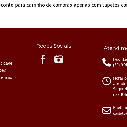
conto para carrinho de compras apenas com tapetes co
Redes Sociais
Atendim
Instagram
Dúvidas
acidade
(53) 99
ções
tenção
Horário
atendi
Segund
das 10h
Envie 
contato@