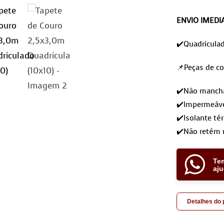
ENVIO IMEDI
✔️Quadricula
📌Peças de co
✔️Não mancham
✔️Impermeáve
✔️Isolante té
✔️Não retém 
Te
aj
Detalhes do