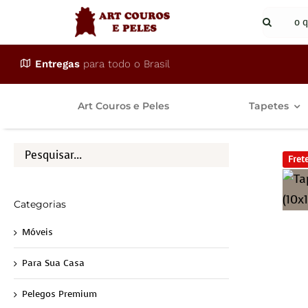
Ir
Buscar
para
resulta
o
para:
Entregas
para todo o Brasil
conteúdo
Art Couros e Peles
Tapetes
Frete
Categorias
Móveis
Para Sua Casa
Pelegos Premium