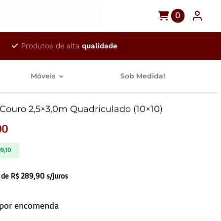
0
Produtos de alta
qualidade
Móveis
Sob Medida!
Couro 2,5×3,0m Quadriculado (10×10)
00
9,10
 de
R$
289,90
s/juros
 por encomenda