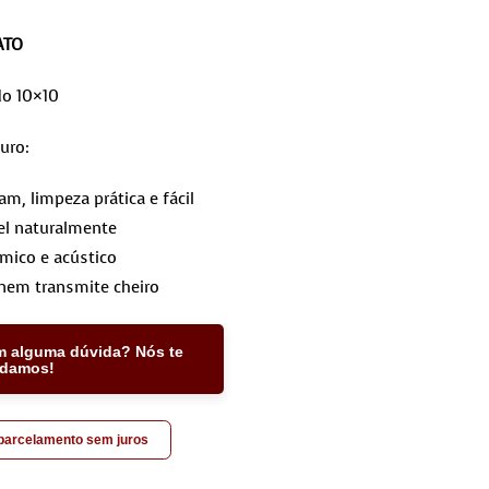
ATO
do 10×10
uro:
, limpeza prática e fácil
l naturalmente
rmico e acústico
nem transmite cheiro
m alguma dúvida? Nós te
udamos!
 parcelamento sem juros