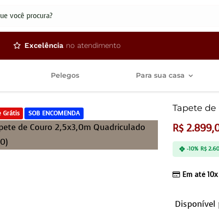
dos
Excelência
no atendimento
Pelegos
Para sua casa
Tapete de 
 Grátis
SOB ENCOMENDA
R$
2.899,
-10%
R$
2.60
Em até 10x
Disponível