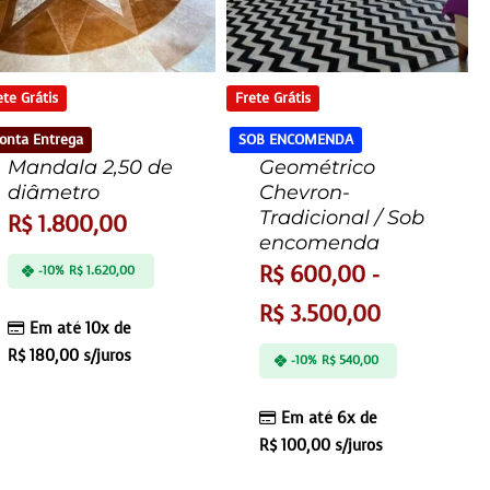
ete Grátis
Frete Grátis
onta Entrega
SOB ENCOMENDA
Mandala 2,50 de
Geométrico
diâmetro
Chevron-
Tradicional / Sob
R$
1.800,00
encomenda
R$
600,00
-
-10%
R$
1.620,00
R$
3.500,00
Em até 10x de
R$
180,00
s/juros
-10%
R$
540,00
Em até 6x de
R$
100,00
s/juros