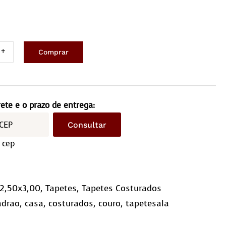
Comprar
ete
ro
x3,0m
rete e o prazo de entrega:
driculado
Consultar
10)
 cep
ntidade
2,50x3,00
,
Tapetes
,
Tapetes Costurados
adrao
,
casa
,
costurados
,
couro
,
tapetesala