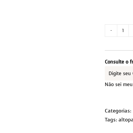
Tap
de
Cou
2,5
Consulte o f
Qua
(10x
Não sei meu
qua
Categorias:
Tags:
altop