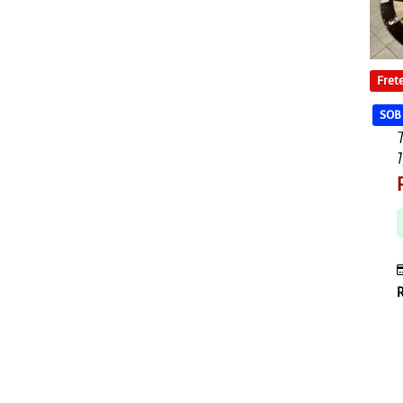
Frete
SOB