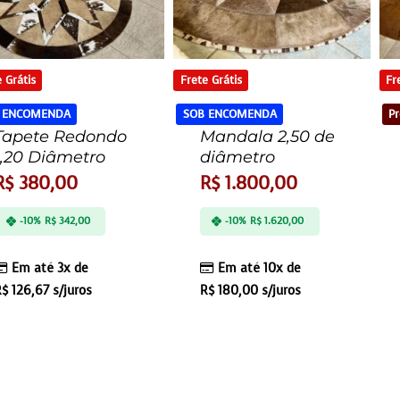
 Grátis
Frete Grátis
Fr
 ENCOMENDA
SOB ENCOMENDA
Pr
Tapete Redondo
Mandala 2,50 de
1,20 Diâmetro
diâmetro
R$
380,00
R$
1.800,00
-10%
R$
342,00
-10%
R$
1.620,00
Em até 3x de
Em até 10x de
R$
126,67
s/juros
R$
180,00
s/juros