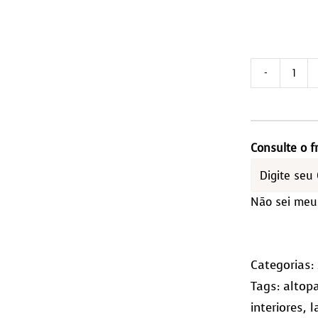
Tap
de
Cou
2,5
Consulte o f
-
Qua
Não sei meu
(10x
qua
Categorias:
Tags:
altop
interiores
,
l