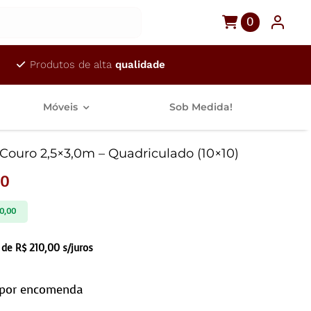
0
Produtos de alta
qualidade
Móveis
Sob Medida!
Couro 2,5×3,0m – Quadriculado (10×10)
00
0,00
 de
R$
210,00
s/juros
 por encomenda