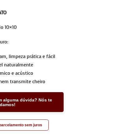
ATO
do 10×10
uro:
, limpeza prática e fácil
l naturalmente
rmico e acústico
nem transmite cheiro
m alguma dúvida? Nós te
udamos!
 parcelamento sem juros