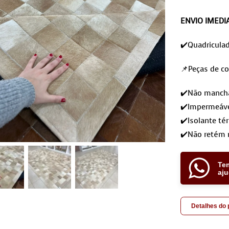
ENVIO IMEDI
✔️Quadricula
📌Peças de co
✔️Não mancham
✔️Impermeáve
✔️Isolante té
✔️Não retém 
Te
aj
Detalhes do