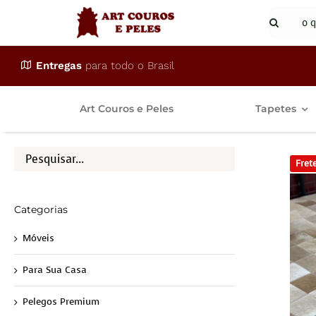
Ir
Buscar
para
resulta
o
para:
Entregas
para todo o Brasil
conteúdo
Art Couros e Peles
Tapetes
Frete
Categorias
Móveis
Para Sua Casa
Pelegos Premium