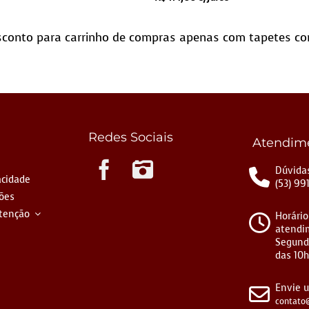
conto para carrinho de compras apenas com tapetes co
Redes Sociais
Atendim
Instagram
Dúvidas
acidade
(53) 99
ções
tenção
Horário
atendi
Segund
das 10h
Envie 
contato@