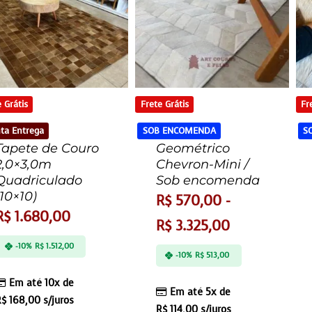
 Grátis
Frete Grátis
Fr
ta Entrega
SOB ENCOMENDA
S
Tapete de Couro
Geométrico
2,0×3,0m
Chevron-Mini /
Quadriculado
Sob encomenda
(10×10)
R$
570,00
-
R$
1.680,00
R$
3.325,00
-10%
R$
1.512,00
-10%
R$
513,00
Em até 10x de
Em até 5x de
R$
168,00
s/juros
R$
114,00
s/juros