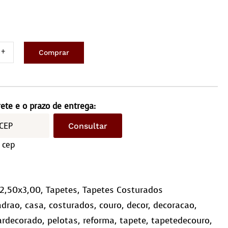
Comprar
ete
ro
x3,0m
rete e o prazo de entrega:
Consultar
driculado
 cep
10)
ntidade
2,50x3,00
,
Tapetes
,
Tapetes Costurados
adrao
,
casa
,
costurados
,
couro
,
decor
,
decoracao
,
ardecorado
,
pelotas
,
reforma
,
tapete
,
tapetedecouro
,