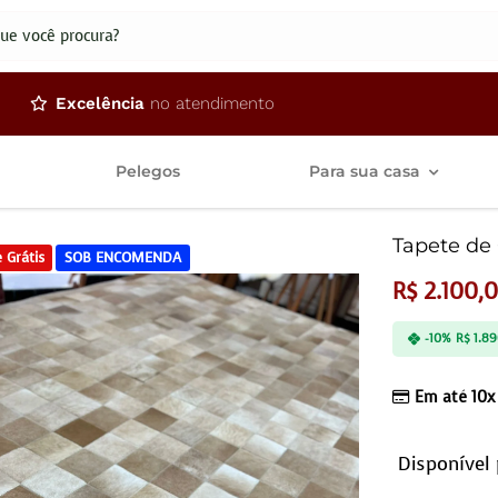
dos
Excelência
no atendimento
Pelegos
Para sua casa
Tapete de 
 Grátis
SOB ENCOMENDA
R$
2.100,
-10%
R$
1.89
Em até 10x
Disponível