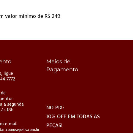
m valor mínimo de R$ 249
ento
Meios de
Pagamento
, ligue
144-7772
 de
mento:
a a segunda
NO PIX:
 às 18h
10% OFF EM TODAS AS
um e-mail
PEÇAS!
artcourosepeles.com.br