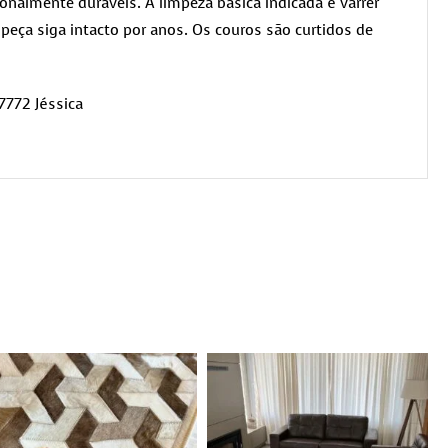
nalmente duráveis. A limpeza básica indicada é varrer
peça siga intacto por anos. Os couros são curtidos de
7772 Jéssica