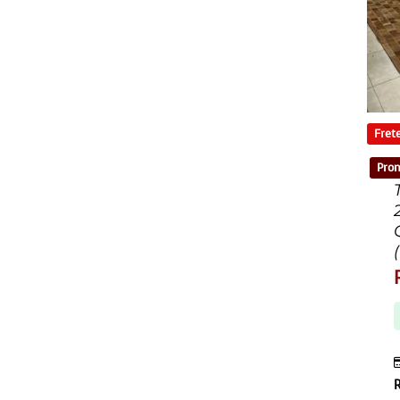
Frete
Pron