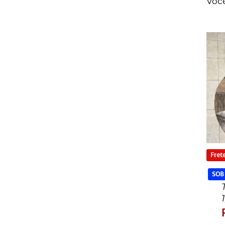
Voc
Frete
SOB