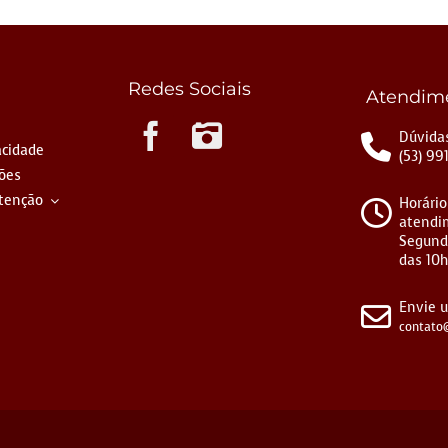
Redes Sociais
Atendim
Instagram
Dúvidas
acidade
(53) 99
ções
tenção
Horário
atendi
Segund
das 10h
Envie 
contato@