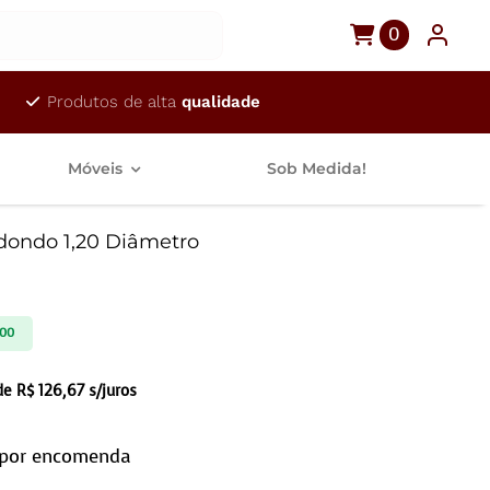
0
Produtos de alta
qualidade
Móveis
Sob Medida!
dondo 1,20 Diâmetro
,00
 de
R$
126,67
s/juros
 por encomenda