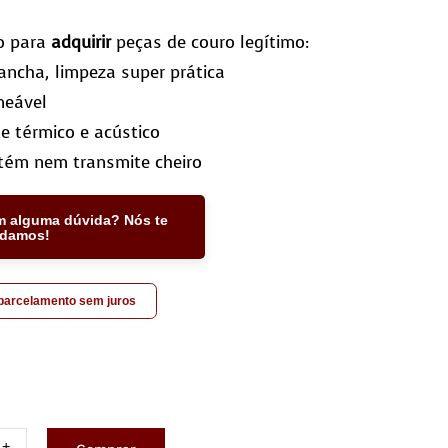
o para
adquirir
peças de couro legítimo:
ncha, limpeza super prática
meável
te térmico e acústico
tém nem transmite cheiro
m alguma dúvida? Nós te
udamos!
 parcelamento sem juros