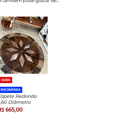
ê também pode gostar de…
 Grátis
 ENCOMENDA
Tapete Redondo
1,60 Diâmetro
R$
665,00