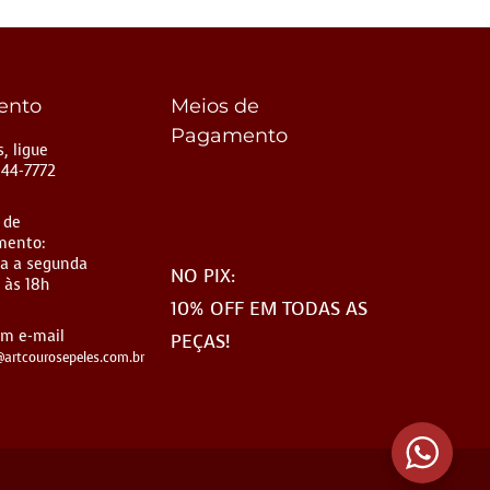
ento
Meios de
Pagamento
, ligue
144-7772
 de
mento:
a a segunda
NO PIX:
 às 18h
10% OFF EM TODAS AS
um e-mail
PEÇAS!
artcourosepeles.com.br