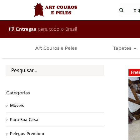
Ir
Buscar
para
resulta
o
para:
Entregas
para todo o Brasil
conteúdo
Art Couros e Peles
Tapetes
Frete
Categorias
Móveis
Para Sua Casa
Pelegos Premium