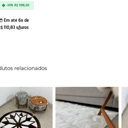
-10%
R$
598,50
Em até 6x de
R$
110,83
s/juros
dutos relacionados