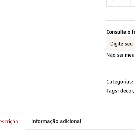
Tap
Red
1,20
Diâ
Consulte o f
qua
Não sei meu
Categorias:
Tags:
decor
Informação adicional
escrição