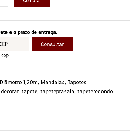
Comprar
ete
ondo
metro
rete e o prazo de entrega:
ntidade
Consultar
 cep
Diâmetro 1,20m
,
Mandalas
,
Tapetes
,
decorar
,
tapete
,
tapeteprasala
,
tapeteredondo