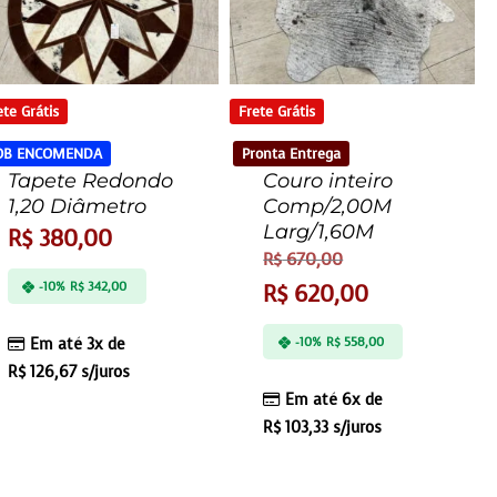
ete Grátis
Frete Grátis
OB ENCOMENDA
Pronta Entrega
Tapete Redondo
Couro inteiro
1,20 Diâmetro
Comp/2,00M
Larg/1,60M
R$
380,00
R$
670,00
-10%
R$
342,00
R$
620,00
-10%
R$
558,00
Em até 3x de
R$
126,67
s/juros
Em até 6x de
R$
103,33
s/juros