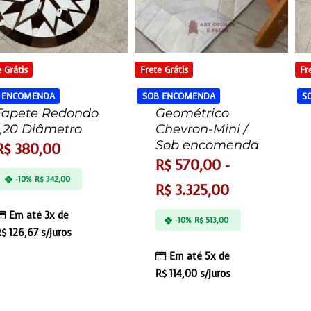
 Grátis
Frete Grátis
Fr
 ENCOMENDA
SOB ENCOMENDA
S
Tapete Redondo
Geométrico
1,20 Diâmetro
Chevron-Mini /
Sob encomenda
R$
380,00
R$
570,00
-
-10%
R$
342,00
R$
3.325,00
Em até 3x de
-10%
R$
513,00
R$
126,67
s/juros
Em até 5x de
R$
114,00
s/juros