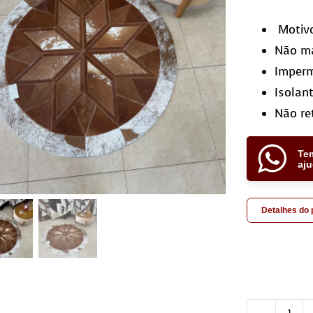
Motiv
Não ma
Imper
Isolan
Não re
Te
aj
Detalhes do