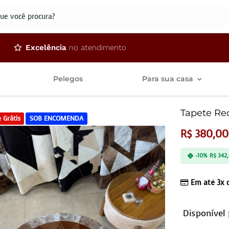
dos
Excelência
no atendimento
Pelegos
Para sua casa
Tapete Re
 Grátis
SOB ENCOMENDA
R$
380,00
-10%
R$
342
Em até 3x
Disponível