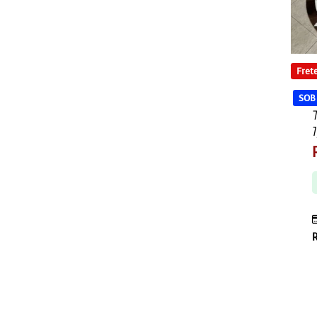
Frete
SOB