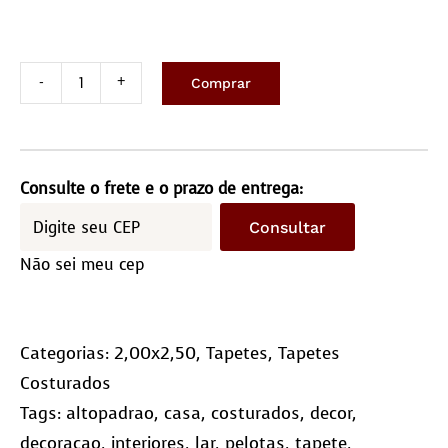
Comprar
Tapete
costurado
2,0x2,5m
-
Consulte o frete e o prazo de entrega:
Quadriculado
Consultar
(10x10)
Não sei meu cep
quantidade
Categorias:
2,00x2,50
,
Tapetes
,
Tapetes
Costurados
Tags:
altopadrao
,
casa
,
costurados
,
decor
,
decoracao
,
interiores
,
lar
,
pelotas
,
tapete
,