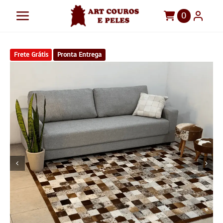
Ir
0
Toggle
para
o
Navigation
Art Couros e Peles
conteúdo
Frete Grátis
Pronta Entrega
Tapetes
Pelegos
Para sua casa
Móveis
Sob Medida!