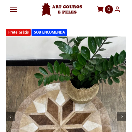
Ir
0
Toggle
para
o
Navigation
Art Couros e Peles
conteúdo
Frete Grátis
SOB ENCOMENDA
Tapetes
Pelegos
Para sua casa
Móveis
Sob Medida!