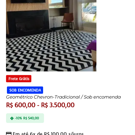
Frete Grátis
SOB ENCOMENDA
Geométrico Chevron-Tradicional / Sob encomenda
R$
600,00
-
R$
3.500,00
-10%
R$
540,00
Em até 6x de
R$
100,00
s/juros